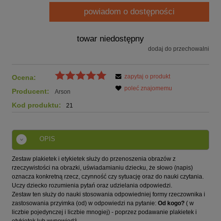
powiadom o dostępności
towar niedostępny
dodaj do przechowalni
zapytaj o produkt
Ocena:
poleć znajomemu
Producent:
Arson
Kod produktu:
21
OPIS
Zestaw plakietek i etykietek służy do przenoszenia obrazów z
rzeczywistości na obrazki, uświadamianiu dziecku, że słowo (napis)
oznacza konkretną rzecz, czynność czy sytuację oraz do nauki czytania.
Uczy dziecko rozumienia pytań oraz udzielania odpowiedzi.
Zestaw ten służy do nauki stosowania odpowiedniej formy rzeczownika i
zastosowania przyimka (od) w odpowiedzi na pytanie:
Od kogo?
( w
liczbie pojedynczej i liczbie mnogiej) - poprzez podawanie plakietek i
etykietek lub wypowiedź.