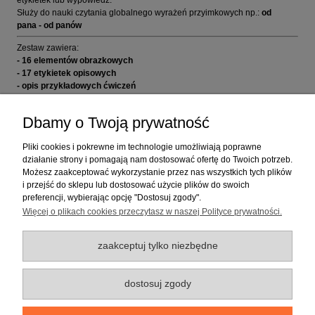
Służy do nauki czytania globalnego wyrażeń przyimkowych np.:
od
pana - od panów
Zestaw zawiera:
- 16 elementów obrazkowych
- 17 etykietek opisowych
- opis przykładowych ćwiczeń
Materiał: tektura
Dbamy o Twoją prywatność
Opakowanie: woreczek + pudełko tekturowe
Pliki cookies i pokrewne im technologie umożliwiają poprawne
Pomoc
działanie strony i pomagają nam dostosować ofertę do Twoich potrzeb.
Możesz zaakceptować wykorzystanie przez nas wszystkich tych plików
i przejść do sklepu lub dostosować użycie plików do swoich
preferencji, wybierając opcję "Dostosuj zgody".
Dostawa
Więcej o plikach cookies przeczytasz w naszej Polityce prywatności.
Moje konto
zaakceptuj tylko niezbędne
dostosuj zgody
O firmie
pokaż pełną wersję strony