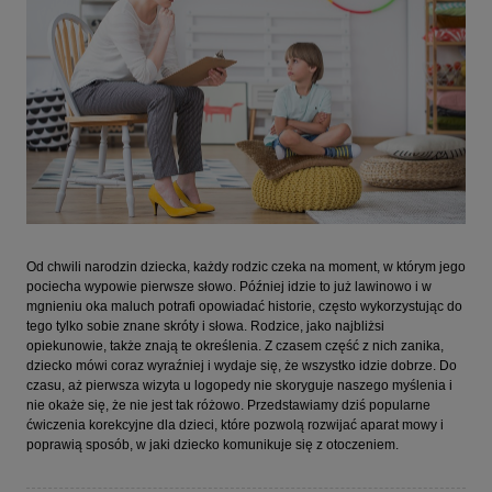
Od chwili narodzin dziecka, każdy rodzic czeka na moment, w którym jego
pociecha wypowie pierwsze słowo. Później idzie to już lawinowo i w
mgnieniu oka maluch potrafi opowiadać historie, często wykorzystując do
tego tylko sobie znane skróty i słowa. Rodzice, jako najbliżsi
opiekunowie, także znają te określenia. Z czasem część z nich zanika,
dziecko mówi coraz wyraźniej i wydaje się, że wszystko idzie dobrze. Do
czasu, aż pierwsza wizyta u logopedy nie skoryguje naszego myślenia i
nie okaże się, że nie jest tak różowo. Przedstawiamy dziś popularne
ćwiczenia korekcyjne dla dzieci, które pozwolą rozwijać aparat mowy i
poprawią sposób, w jaki dziecko komunikuje się z otoczeniem.