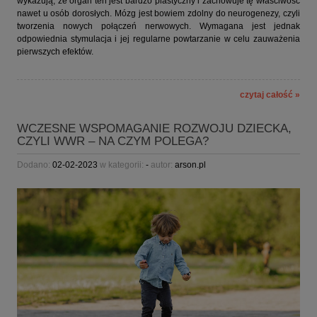
wykazują, że organ ten jest bardzo plastyczny i zachowuje tę właściwość
nawet u osób dorosłych. Mózg jest bowiem zdolny do neurogenezy, czyli
tworzenia nowych połączeń nerwowych. Wymagana jest jednak
odpowiednia stymulacja i jej regularne powtarzanie w celu zauważenia
pierwszych efektów.
czytaj całość »
WCZESNE WSPOMAGANIE ROZWOJU DZIECKA,
CZYLI WWR – NA CZYM POLEGA?
Dodano:
02-02-2023
w kategorii:
-
autor:
arson.pl