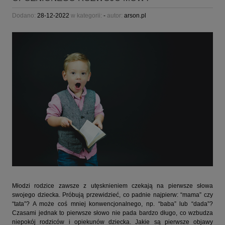
Dodano:
28-12-2022
w kategorii:
-
autor:
arson.pl
Młodzi rodzice zawsze z utęsknieniem czekają na pierwsze słowa
swojego dziecka. Próbują przewidzieć, co padnie najpierw: “mama” czy
“tata”? A może coś mniej konwencjonalnego, np. “baba” lub “dada”?
Czasami jednak to pierwsze słowo nie pada bardzo długo, co wzbudza
niepokój rodziców i opiekunów dziecka. Jakie są pierwsze objawy