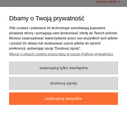
czytaj całość »
«
1
2
»
Dbamy o Twoją prywatność
Pliki cookies i pokrewne im technologie umożliwiają poprawne
Pomoc
działanie strony i pomagają nam dostosować ofertę do Twoich potrzeb.
Możesz zaakceptować wykorzystanie przez nas wszystkich tych plików
i przejść do sklepu lub dostosować użycie plików do swoich
preferencji, wybierając opcję "Dostosuj zgody".
Dostawa
Więcej o plikach cookies przeczytasz w naszej Polityce prywatności.
Moje konto
zaakceptuj tylko niezbędne
dostosuj zgody
O firmie
pokaż pełną wersję strony
zaakceptuj wszystkie
Wszelkie Prawa Zastrzeżone © 2017 Wydawnictwo Arson
Wdrożenie:
Freshview
| Grafika sklepów Shoper
DesignOrka
|
Sklep
Shoper.pl