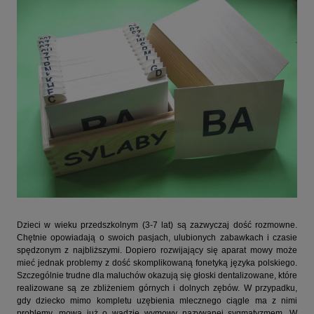
Dzieci w wieku przedszkolnym (3-7 lat) są zazwyczaj dość rozmowne.
Chętnie opowiadają o swoich pasjach, ulubionych zabawkach i czasie
spędzonym z najbliższymi. Dopiero rozwijający się aparat mowy może
mieć jednak problemy z dość skomplikowaną fonetyką języka polskiego.
Szczególnie trudne dla maluchów okazują się głoski dentalizowane, które
realizowane są ze zbliżeniem górnych i dolnych zębów. W przypadku,
gdy dziecko mimo kompletu uzębienia mlecznego ciągle ma z nimi
problemy, mowa już o wadzie wymowy nazywanej sygmatyzmem. W