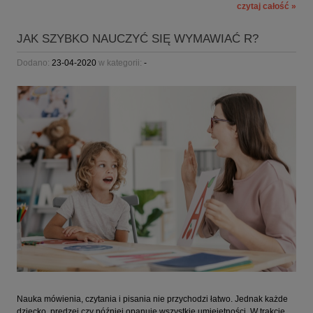
czytaj całość »
JAK SZYBKO NAUCZYĆ SIĘ WYMAWIAĆ R?
Dodano:
23-04-2020
w kategorii:
-
Nauka mówienia, czytania i pisania nie przychodzi łatwo. Jednak każde
dziecko, prędzej czy później opanuje wszystkie umiejętności. W trakcie