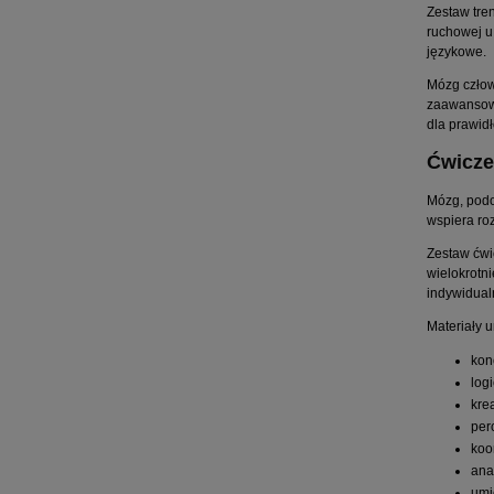
Zestaw tre
ruchowej u
językowe.
Mózg człow
zaawansowa
dla prawid
Ćwicze
Mózg, podo
wspiera ro
Zestaw ćwi
wielokrotn
indywidual
Materiały 
kon
log
kre
per
koo
ana
umi