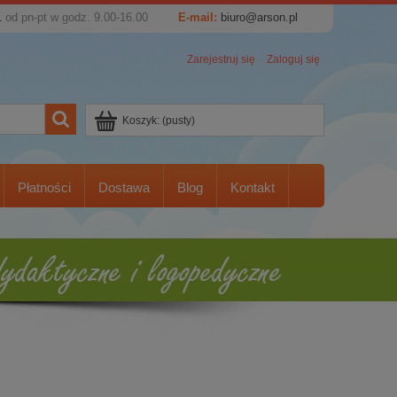
1
od pn-pt w godz. 9.00-16.00
E-mail:
biuro@arson.pl
Zarejestruj się
Zaloguj się
Koszyk:
(pusty)
Płatności
Dostawa
Blog
Kontakt