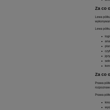
Za co 
Lewa półku
wykonywani
Lewa półku
log
ana
pla
czy
jęz
sek
kon
Za co 
Prawa półk
rozpoznawa
Prawa półk
kre
wyo