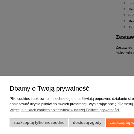
intu
myś
zdo
roz
ryt
Zestaw
Zestaw tre
ćwiczenia 
Pomoc
Dostawa
Dbamy o Twoją prywatność
Jak kupować
Faktury i paragony
Pliki cookies i pokrewne im technologie umożliwiają poprawne działanie st
Regulamin
Dostawa
dostosować użycie plików do swoich preferencji, wybierając opcję "Dostosuj
Polityka prywatności
Płatności
Więcej o plikach cookies przeczytasz w naszej Polityce prywatności.
zaakceptuj tylko niezbędne
dostosuj zgody
zaakceptuj w