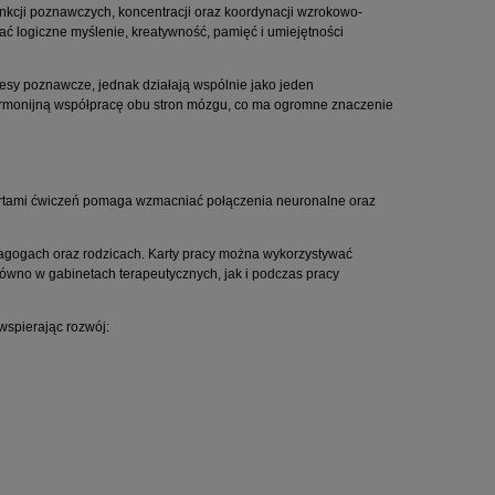
unkcji poznawczych, koncentracji oraz koordynacji wzrokowo-
ć logiczne myślenie, kreatywność, pamięć i umiejętności
cesy poznawcze, jednak działają wspólnie jako jeden
rmonijną współpracę obu stron mózgu, co ma ogromne znaczenie
 kartami ćwiczeń pomaga wzmacniać połączenia neuronalne oraz
dagogach oraz rodzicach. Karty pracy można wykorzystywać
równo w gabinetach terapeutycznych, jak i podczas pracy
wspierając rozwój: