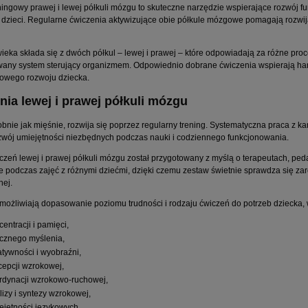
ningowy prawej i lewej półkuli mózgu to skuteczne narzędzie wspierające rozwój f
 dzieci. Regularne ćwiczenia aktywizujące obie półkule mózgowe pomagają rozwija
ieka składa się z dwóch półkul – lewej i prawej – które odpowiadają za różne pro
ny system sterujący organizmem. Odpowiednio dobrane ćwiczenia wspierają ha
łowego rozwoju dziecka.
nia lewej i prawej półkuli mózgu
bnie jak mięśnie, rozwija się poprzez regularny trening. Systematyczna praca z
zwój umiejętności niezbędnych podczas nauki i codziennego funkcjonowania.
czeń lewej i prawej półkuli mózgu został przygotowany z myślą o terapeutach, pe
ie podczas zajęć z różnymi dziećmi, dzięki czemu zestaw świetnie sprawdza się za
nej.
umożliwiają dopasowanie poziomu trudności i rodzaju ćwiczeń do potrzeb dziecka, 
centracji i pamięci,
icznego myślenia,
atywności i wyobraźni,
cepcji wzrokowej,
rdynacji wzrokowo-ruchowej,
lizy i syntezy wzrokowej,
ejętności językowych.