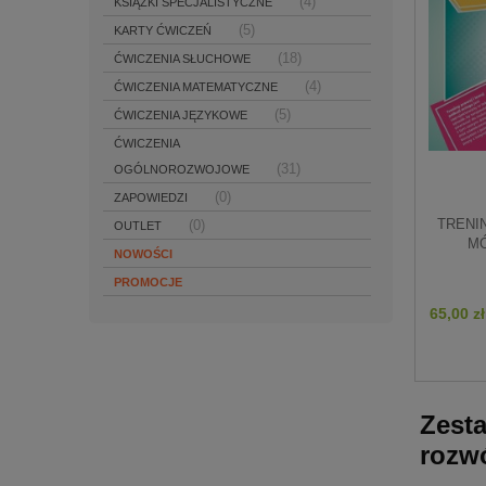
(4)
KSIĄŻKI SPECJALISTYCZNE
(5)
KARTY ĆWICZEŃ
(18)
ĆWICZENIA SŁUCHOWE
(4)
ĆWICZENIA MATEMATYCZNE
(5)
ĆWICZENIA JĘZYKOWE
ĆWICZENIA
(31)
OGÓLNOROZWOJOWE
(0)
ZAPOWIEDZI
TRENI
(0)
OUTLET
MÓ
NOWOŚCI
PROMOCJE
65,00 zł
Zesta
rozwó