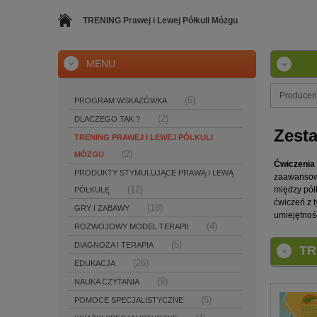
TRENING Prawej i Lewej Półkuli Mózgu
MENU
Producent
(6)
PROGRAM WSKAZÓWKA
(2)
DLACZEGO TAK ?
Zesta
TRENING PRAWEJ I LEWEJ PÓŁKULI
(2)
MÓZGU
Ćwiczenia 
PRODUKTY STYMULUJĄCE PRAWĄ I LEWĄ
zaawansowa
(12)
między pół
PÓŁKULĘ
ćwiczeń z 
(18)
GRY I ZABAWY
umiejętnoś
(4)
ROZWOJOWY MODEL TERAPII
(5)
DIAGNOZA I TERAPIA
TR
(26)
EDUKACJA
(9)
NAUKA CZYTANIA
(5)
POMOCE SPECJALISTYCZNE