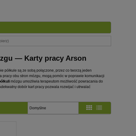
bierz)
ózgu — Karty pracy Arson
e półkule są ze sobą połączone, przez co tworzą jeden
na pracy obu stron mózgu, mogą pomóc w poprawie komunikacji
półkuli
mózgu umożliwia terapeutom możliwość powracania do
Adekwatny dobór kart pracy pozwala rozwijać i utrwalać