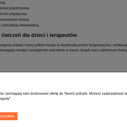
icję,
lenie przestrzenne,
lności artystyczne,
poznawanie emocji,
m i percepcję niewerbalną.
 ćwiczeń dla dzieci i terapeutów
ningowy prawej i lewej półkuli mózgu to doskonała pomoc terapeutyczna i edukac
pomagają rozwijać umiejętności potrzebne w nauce, terapii oraz codziennym funk
Moje konto
O firmie
Twoje zamówienia
Kontakt
rony i pomagają nam dostosować ofertę do Twoich potrzeb. Możesz zaakceptować wyk
Ustawienia konta
Blog
 zgody".
Przechowalnia
Formularz kontak
O firmie
szystkie
Linki
Facebook