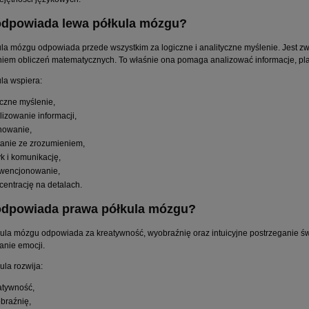
odpowiada lewa półkula mózgu?
la mózgu odpowiada przede wszystkim za logiczne i analityczne myślenie. Jest zw
em obliczeń matematycznych. To właśnie ona pomaga analizować informacje, pla
la wspiera:
iczne myślenie,
lizowanie informacji,
nowanie,
tanie ze zrozumieniem,
yk i komunikację,
wencjonowanie,
centrację na detalach.
odpowiada prawa półkula mózgu?
ula mózgu odpowiada za kreatywność, wyobraźnię oraz intuicyjne postrzeganie świa
nie emocji.
ula rozwija:
atywność,
braźnię,