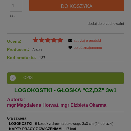
DO KOSZYKA
szt.
dodaj do przechowalni
zapytaj o produkt
Ocena:
poleć znajomemu
Producent:
Arson
Kod produktu:
137
OPIS
LOGOKOSTKI - GŁOSKA "CZ,DŻ" 3w1
Autorki:
mgr Magdalena Horwat, mgr Elżbieta Okarma
Gra zawiera:
-
LOGOKOSTKI
- 9 kostek z drewna bukowego 3x3 cm (54 obrazki)
-
KARTY PRACY Z ĆWICZENIAMI
- 17 kart