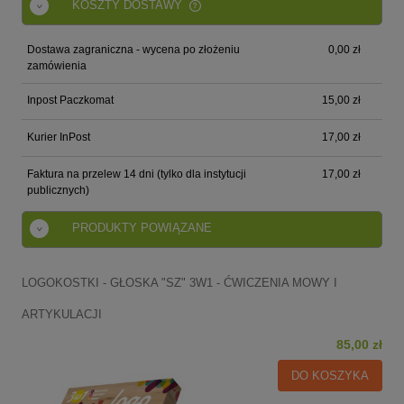
KOSZTY DOSTAWY
CENA NIE ZAWIERA EWENTUALNYCH KOSZTÓW
PŁATNOŚCI
Dostawa zagraniczna - wycena po złożeniu
0,00 zł
zamówienia
Inpost Paczkomat
15,00 zł
Kurier InPost
17,00 zł
Faktura na przelew 14 dni (tylko dla instytucji
17,00 zł
publicznych)
PRODUKTY POWIĄZANE
LOGOKOSTKI - GŁOSKA "SZ" 3W1 - ĆWICZENIA MOWY I
ARTYKULACJI
85,00 zł
DO KOSZYKA