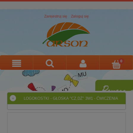
Zarejestruj się
Zaloguj się
LOGOKOSTKI - GŁOSKA "CZ,DŻ" 3W1 - ĆWICZENIA
MOWY I ARTYKULACJI