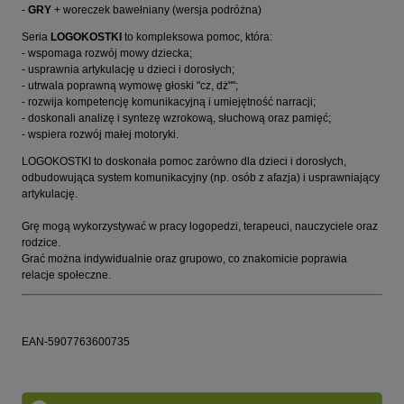
-
GRY
+ woreczek bawełniany (wersja podróżna)
Seria
LOGOKOSTKI
to kompleksowa pomoc, która:
- wspomaga rozwój mowy dziecka;
- usprawnia artykulację u dzieci i dorosłych;
- utrwala poprawną wymowę głoski "cz, dż"";
- rozwija kompetencję komunikacyjną i umiejętność narracji;
- doskonali analizę i syntezę wzrokową, słuchową oraz pamięć;
- wspiera rozwój małej motoryki.
LOGOKOSTKI to doskonała pomoc zarówno dla dzieci i dorosłych,
odbudowująca system komunikacyjny (np. osób z afazja) i usprawniający
artykulację.
Grę mogą wykorzystywać w pracy logopedzi, terapeuci, nauczyciele oraz
rodzice.
Grać można indywidualnie oraz grupowo, co znakomicie poprawia
relacje społeczne.
EAN-5907763600735