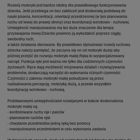
Rozwój motoryki jest bardzo istotny dla prawidłowego funkcjonowania
dziecka. Jeśli przebiega on bez zakłóceń jest doskonałą podstawą do
nauki pisania, koncentracji, orientacji przestrzennej (w tym planowania
ruchu od lewej do prawej strony) oraz koordynacji wzrokowo - ruchowej.
Umiejętność manipulowania ma też duże znaczenie dla tempa
przyswajania mowy.Dziecko powinno ją wykształcić poprzez ciągły,
swobodny ruch,
a także działania sterowane. By prawidłowo stymulować rozwój ruchowy
dziecka należy pamiętać, że zaczyna się on od motoryki dużej aby
później przejść do rozwoju motoryki małej.Ręka to wyspecjalizowany
narząd. Funkcja ręki jest ważna nie tylko dla codziennych czynności
życiowych. Ręce dają możliwość inicjowania działań i rozwiązywania
problemów, dostarczają narzędzi do wykonania różnych czynności.
Czynności z zakresu motoryki małej pobudzane są przez
naśladowanie,percepcję, motorykę dużą, a przede wszystkim
koordynację wzrokowo - ruchową.
Podstawowymi umiejętnościami rozwijanymi w trakcie doskonalenia
motoryki małej są:
- kontrolowane ruchy rąk i palców
- planowanie ruchów ręki
- chwytanie przedmiotów jedną ręką bez pomocy
- manipulowanie przedmiotami w celu wykonania zadania