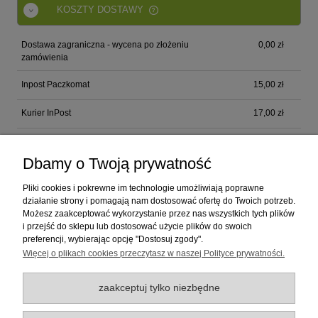
KOSZTY DOSTAWY
CENA NIE ZAWIERA EWENTUALNYCH KOSZTÓW
PŁATNOŚCI
Dostawa zagraniczna - wycena po złożeniu
0,00 zł
zamówienia
Inpost Paczkomat
15,00 zł
Kurier InPost
17,00 zł
Faktura na przelew 14 dni (tylko dla instytucji
17,00 zł
publicznych)
Dbamy o Twoją prywatność
Pliki cookies i pokrewne im technologie umożliwiają poprawne
Pomoc
działanie strony i pomagają nam dostosować ofertę do Twoich potrzeb.
Możesz zaakceptować wykorzystanie przez nas wszystkich tych plików
i przejść do sklepu lub dostosować użycie plików do swoich
preferencji, wybierając opcję "Dostosuj zgody".
Dostawa
Więcej o plikach cookies przeczytasz w naszej Polityce prywatności.
Moje konto
zaakceptuj tylko niezbędne