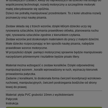
W dzisiejszych czasach, kiedy od najmłodszych lat dziecko ma dostęp do
współczesnej technologii, rozwój motoryczny a szczególnie motoryki
małej zdecydowanie się opóźnia.
Dzieci nie potrafią manipulować przedmiotami. To z kolei utrudnia rozwój
poznawczy oraz naukę pisania.
Zestaw składa się z trzech wzorów, dzięki którym dziecko uczy się
rysowania szlaczków, trzymania prawidłowo ołówka, planowania ruchu
ręki, rysowania szlaczków zgodnie z kierunkiem czytania.
Zestaw wzorów jest doskonałym materiałem do pracy z małymi dziećmi.
Małe dziecko rozpoczynając w ten sposób naukę pisania, nabędzie
prawidłowe wzorce motoryczne.
W przyszłości dzięki pamięci motorycznej sprawnie będzie manipulowało
narzędziami piśmiennymi i kształtnie będzie pisało litery.
Materiał można wzbogacić o zestaw koralików. Dzięki odpowiedniej
manipulacji wzorem , koralik wprowadzony w ruch, wyznaczy kierunek
prowadzenia patyczka.
Zadanie z koralikami, to doskonała forma ćwiczeń koordynacji wzrokowo-
ruchowej, manipulacyjnych, ćwiczeń postrzegania bodźców od strony
lewej do prawej.
Materiał: płyta PVC grubości 10mm z wyżłobieniami
Patyczek
Instrukcja