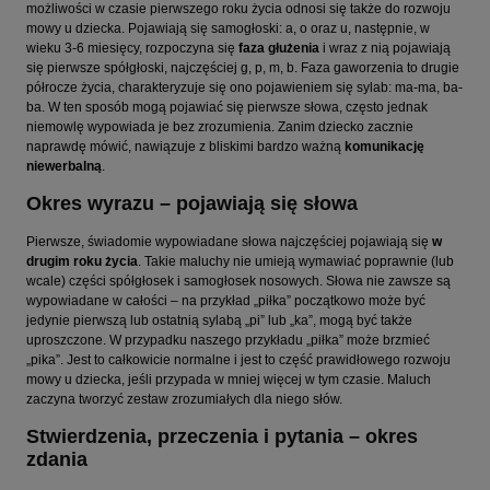
możliwości w czasie pierwszego roku życia odnosi się także do rozwoju
mowy u dziecka. Pojawiają się samogłoski: a, o oraz u, następnie, w
wieku 3-6 miesięcy, rozpoczyna się
faza głużenia
i wraz z nią pojawiają
się pierwsze spółgłoski, najczęściej g, p, m, b. Faza gaworzenia to drugie
półrocze życia, charakteryzuje się ono pojawieniem się sylab: ma-ma, ba-
ba. W ten sposób mogą pojawiać się pierwsze słowa, często jednak
niemowlę wypowiada je bez zrozumienia. Zanim dziecko zacznie
naprawdę mówić, nawiązuje z bliskimi bardzo ważną
komunikację
niewerbalną
.
Okres wyrazu – pojawiają się słowa
Pierwsze, świadomie wypowiadane słowa najczęściej pojawiają się
w
drugim roku życia
. Takie maluchy nie umieją wymawiać poprawnie (lub
wcale) części spółgłosek i samogłosek nosowych. Słowa nie zawsze są
wypowiadane w całości – na przykład „piłka” początkowo może być
jedynie pierwszą lub ostatnią sylabą „pi” lub „ka”, mogą być także
uproszczone. W przypadku naszego przykładu „piłka” może brzmieć
„pika”. Jest to całkowicie normalne i jest to część prawidłowego rozwoju
mowy u dziecka, jeśli przypada w mniej więcej w tym czasie. Maluch
zaczyna tworzyć zestaw zrozumiałych dla niego słów.
Stwierdzenia, przeczenia i pytania – okres
zdania