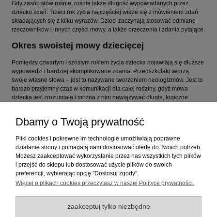
Gdy zasób słów rośnie, rośnie także długość wypowiadanych przez
dziecko zdań. Trzeci rok życia najczęściej wiąże się z mówieniem zdań
składających się z kilku wyrazów. Dzieci zaczynają stosować odmianę
rzeczowników i innych części mowy, a także przeczenia i zdania pytające.
Okres swoistej mowy dziecięcej
Pomiędzy czwartym i szóstym rokiem życia dziecka pojawiają się dłuższe
wypowiedzi i bardziej skomplikowane zdania. Przedszkolaki tworzą
swoje własne słowa – jest to nazywane tworzeniem neologizmów. Jest to
bardzo przyjemny czas w komunikacji dla całej rodziny, gdyż mowa
dziecka jest zrozumiała i można z nim nawiązywać długie, logiczne
dialogi. Ten
okres rozwoju mowy dziecka
powinien wiązać się z
wypracowaniem prawidłowego wymawiania wszystkich głosek.
Dbamy o Twoją prywatność
Pliki cookies i pokrewne im technologie umożliwiają poprawne
Pomoc
działanie strony i pomagają nam dostosować ofertę do Twoich potrzeb.
Możesz zaakceptować wykorzystanie przez nas wszystkich tych plików
i przejść do sklepu lub dostosować użycie plików do swoich
preferencji, wybierając opcję "Dostosuj zgody".
Dostawa
Więcej o plikach cookies przeczytasz w naszej Polityce prywatności.
Moje konto
zaakceptuj tylko niezbędne