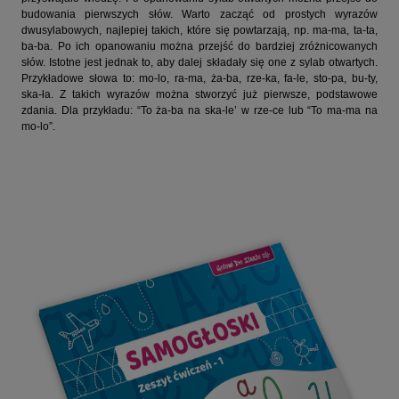
budowania pierwszych słów. Warto zacząć od prostych wyrazów
dwusylabowych, najlepiej takich, które się powtarzają, np. ma-ma, ta-ta,
ba-ba. Po ich opanowaniu można przejść do bardziej zróżnicowanych
słów. Istotne jest jednak to, aby dalej składały się one z sylab otwartych.
Przykładowe słowa to: mo-lo, ra-ma, ża-ba, rze-ka, fa-le, sto-pa, bu-ty,
ska-ła. Z takich wyrazów można stworzyć już pierwsze, podstawowe
zdania. Dla przykładu: “To ża-ba na ska-le’ w rze-ce lub “To ma-ma na
mo-lo”.