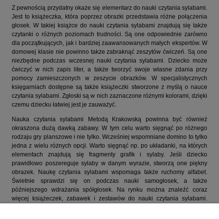
Z pewnością przydatny okaże się elementarz do nauki czytania sylabami.
Jest to książeczka, która poprzez obrazki przedstawia różne połączenia
głosek. W takiej książce do nauki czytania sylabami znajdują się także
czytanki o różnych poziomach trudności. Są one odpowiednie zarówno
dla początkujących, jak i bardziej zaawansowanych małych ekspertów. W
domowej klasie nie powinno także zabraknąć zeszytów ćwiczeń. Są one
niezbędne podczas wczesnej nauki czytania sylabami. Dziecko może
ćwiczyć w nich zapis liter, a także tworzyć swoje własne zdania przy
pomocy zamieszczonych w zeszycie obrazków. W specjalistycznych
księgarniach dostępne są także książeczki stworzone z myślą o nauce
czytania sylabami. Zgłoski są w nich zaznaczone różnymi kolorami, dzięki
czemu dziecku łatwiej jest je zauważyć.
Nauka czytania sylabami Metodą Krakowską powinna być również
okraszona dużą dawką zabawy. W tym celu warto sięgnąć po różnego
rodzaju gry planszowe i nie tylko. Wcześniej wspomniane domino to tylko
jedna z wielu różnych opcji. Warto sięgnąć np. po układanki, na których
elementach znajdują się fragmenty grafik i sylaby. Jeśli dziecko
prawidłowo poszereguje sylaby w danym wyrazie, stworzą one piękny
obrazek. Naukę czytania sylabami wspomaga także ruchomy alfabet.
Świetnie sprawdzi się on podczas nauki samogłosek, a także
późniejszego wdrażania spółgłosek. Na rynku można znaleźć coraz
więcej książeczek, zabawek i zestawów do nauki czytania sylabami.
Odpowiednie pomoce mogą ułatwić dziecku przyswajanie nowej wiedzy,
co przekłada się na rozwój mowy i prawej półkuli mózgowej.