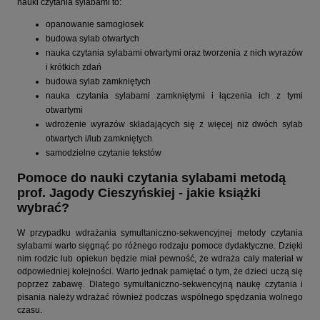
nauki czytania sylabami to:
opanowanie samogłosek
budowa sylab otwartych
nauka czytania sylabami otwartymi oraz tworzenia z nich wyrazów
i krótkich zdań
budowa sylab zamkniętych
nauka czytania sylabami zamkniętymi i łączenia ich z tymi
otwartymi
wdrożenie wyrazów składających się z więcej niż dwóch sylab
otwartych i/lub zamkniętych
samodzielne czytanie tekstów
Pomoce do nauki czytania sylabami metodą
prof. Jagody Cieszyńskiej - jakie książki
wybrać?
W przypadku wdrażania symultaniczno-sekwencyjnej metody czytania
sylabami warto sięgnąć po różnego rodzaju pomoce dydaktyczne. Dzięki
nim rodzic lub opiekun będzie miał pewność, że wdraża cały materiał w
odpowiedniej kolejności. Warto jednak pamiętać o tym, że dzieci uczą się
poprzez zabawę. Dlatego symultaniczno-sekwencyjną naukę czytania i
pisania należy wdrażać również podczas wspólnego spędzania wolnego
czasu.