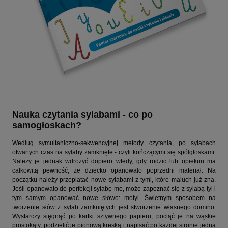
Nauka czytania sylabami - co po
samogłoskach?
Według symultaniczno-sekwencyjnej metody czytania, po sylabach
otwartych czas na sylaby zamknięte - czyli kończącymi się spółgłoskami.
Należy je jednak wdrożyć dopiero wtedy, gdy rodzic lub opiekun ma
całkowitą pewność, że dziecko opanowało poprzedni materiał. Na
początku należy przeplatać nowe sylabami z tymi, które maluch już zna.
Jeśli opanowało do perfekcji sylabę mo, może zapoznać się z sylabą tyl i
tym samym opanować nowe słowo: motyl. Świetnym sposobem na
tworzenie słów z sylab zamkniętych jest stworzenie własnego domino.
Wystarczy sięgnąć po kartki sztywnego papieru, pociąć je na wąskie
prostokąty, podzielić je pionową kreską i napisać po każdej stronie jedną