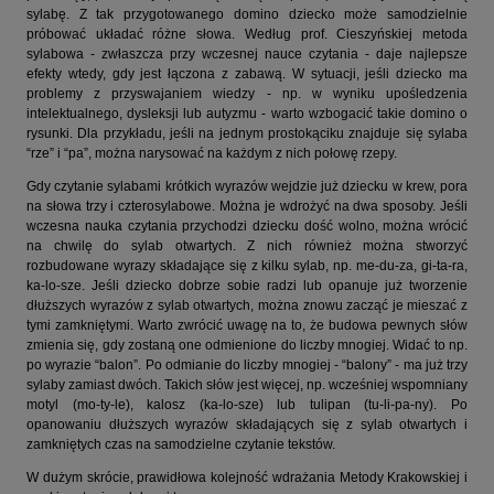
sylabę. Z tak przygotowanego domino dziecko może samodzielnie
próbować układać różne słowa. Według prof. Cieszyńskiej metoda
sylabowa - zwłaszcza przy wczesnej nauce czytania - daje najlepsze
efekty wtedy, gdy jest łączona z zabawą. W sytuacji, jeśli dziecko ma
problemy z przyswajaniem wiedzy - np. w wyniku upośledzenia
intelektualnego, dysleksji lub autyzmu - warto wzbogacić takie domino o
rysunki. Dla przykładu, jeśli na jednym prostokąciku znajduje się sylaba
“rze” i “pa”, można narysować na każdym z nich połowę rzepy.
Gdy czytanie sylabami krótkich wyrazów wejdzie już dziecku w krew, pora
na słowa trzy i czterosylabowe. Można je wdrożyć na dwa sposoby. Jeśli
wczesna nauka czytania przychodzi dziecku dość wolno, można wrócić
na chwilę do sylab otwartych. Z nich również można stworzyć
rozbudowane wyrazy składające się z kilku sylab, np. me-du-za, gi-ta-ra,
ka-lo-sze. Jeśli dziecko dobrze sobie radzi lub opanuje już tworzenie
dłuższych wyrazów z sylab otwartych, można znowu zacząć je mieszać z
tymi zamkniętymi. Warto zwrócić uwagę na to, że budowa pewnych słów
zmienia się, gdy zostaną one odmienione do liczby mnogiej. Widać to np.
po wyrazie “balon”. Po odmianie do liczby mnogiej - “balony” - ma już trzy
sylaby zamiast dwóch. Takich słów jest więcej, np. wcześniej wspomniany
motyl (mo-ty-le), kalosz (ka-lo-sze) lub tulipan (tu-li-pa-ny). Po
opanowaniu dłuższych wyrazów składających się z sylab otwartych i
zamkniętych czas na samodzielne czytanie tekstów.
W dużym skrócie, prawidłowa kolejność wdrażania Metody Krakowskiej i