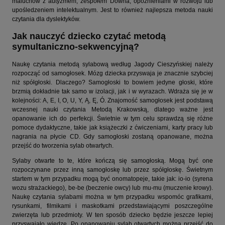
maluchów z autyzmem, zespołem Downa, opóźnieniami w rozwoju lub
upośledzeniem intelektualnym. Jest to również najlepsza metoda nauki
czytania dla dyslektyków.
Jak nauczyć dziecko czytać metodą
symultaniczno-sekwencyjną?
Naukę czytania metodą sylabową według Jagody Cieszyńskiej należy
rozpocząć od samogłosek. Mózg dziecka przyswaja je znacznie szybciej
niż spółgłoski. Dlaczego? Samogłoski to bowiem jedyne głoski, które
brzmią dokładnie tak samo w izolacji, jak i w wyrazach. Wdraża się je w
kolejności: A, E, I, O, U, Y, Ą, Ę, Ó. Znajomość samogłosek jest podstawą
wczesnej nauki czytania Metodą Krakowską, dlatego ważne jest
opanowanie ich do perfekcji. Świetnie w tym celu sprawdzą się różne
pomoce dydaktyczne, takie jak książeczki z ćwiczeniami, karty pracy lub
nagrania na płycie CD. Gdy samogłoski zostaną opanowane, można
przejść do tworzenia sylab otwartych.
Sylaby otwarte to te, które kończą się samogłoską. Mogą być one
rozpoczynane przez inną samogłoskę lub przez spółgłoskę. Świetnym
startem w tym przypadku mogą być onomatopeje, takie jak: io-io (syrena
wozu strażackiego), be-be (beczenie owcy) lub mu-mu (muczenie krowy).
Naukę czytania sylabami można w tym przypadku wspomóc grafikami,
rysunkami, filmikami i maskotkami przedstawiającymi poszczególne
zwierzęta lub przedmioty. W ten sposób dziecko będzie jeszcze lepiej
przyswajało wiedzę. Po opanowaniu sylab otwartych można przejść do