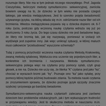
rozumuje litery. Nie ma w tym jednak niczego niezwykłego. Prof. Jagoda
Cieszyńska, twórczyni metody symultaniczno- sekwencyjnej, zwróciła
bowiem uwagę na to, że dziecko w tym wieku nie posiada czegoś
takiego, jak wiedza metajęzykowa. Jest to szeroko pojęta świadomość
używanego języka, na którą składa się m.in. odróżnianie nazw liter od ich
brzmienia. Wiedza metajęzykowa pojawia się u dziecka dopiero ok. 6-7
roku życia, podczas gdy wczesną naukę czytania wdraża się już po
skończeniu 3 roku życia. Do tego czasu dziecko nie jest świadome tego,
że litery nie brzmią tak, jak się nazywają, ponieważ w izolacji ich
wydźwięk jest zupełnie inny. Jak więc uniknąć sytuacji, w której maluch
musi całkowicie “przebudować” wyuczone schematy?
Tutaj z pomocą przychodzi wczesna nauka czytania Metodą Krakowską,
zwaną metodą sylabową. Wyklucza ona uczenie się pojedynczych liter, a
konkretnie ich brzmienia i nazywania. Metoda symultaniczno-
sekwencyjna polega więc na czytaniu przy pomocy sylab, czyli grup
głosek, a nie na. Dziecko nie uczy się, że literka “K” czytana jest jako “ka”,
chociaż w wyrazach brzmi jak: “ky”. Poznaje ono “ka” jako sylabę, przy
pomocy której będzie później budowało zdania. Ta metoda nauki czytania
ze zrozumieniem sprawia, że dziecko poznaje język ojczysty znacznie
szybciej i przyswaja go bardziej świadomie.
Symultaniczno-sekwencyjna nauka czytania® zalecana jest zarówno
dzieciom bez problemów edukacyjnych, jak i tym wykazującym trudności
w przyswajaniu wiedzy. Jest to skuteczna metoda w nauczaniu m.in.