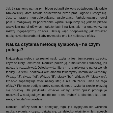
Jakiś czas temu na naszym blogu pojawił się wpis poświęcony Metodzie
Krakowskiej, która została opracowana przez prof. Jagodę Cieszyńską.
Jest to terapia neurobiologiczna wspierająca funkcjonowanie lewej
półkuli mózgowej. W poprzednim wpisie skupiliśmy się jednak przede
wszystkim na jej głównych założeniach i na tym, jaki ma ona wpływ na
rozwój logopedyczny dziecka. Dzisiaj więc podpowiemy, jak wdrażać
naukę czytania sylabami, aby przynosiła ona jak najlepsze efekty.
Nauka czytania metodą sylabową - na czym
polega?
Najczęstszą metodą wczesnej nauki czytania jest tłumaczenie dziecku,
czym są litery i dwuznaki. Rodzice pokazują je maluchowi i tłumaczą, jak
należy je rozczytywać. Dziecko widzi litery - np. zapisywane na kartce lub
tablicy - a temu bodźcowi wizualnemu towarzyszy komunikat werbalny.
Widząc “J”, słyszy “jot”. Widząc “B”, słyszy “be”. Widząc W, “słyszy wu”.
Dziecko zapamiętuje więc nazwy liter, a nie ich zapis. Jakie są tego
efekty? Pierwsze podjęte próby samodzielnego czytania często okazują
się porażką. Dla przykładu: dziecko widząc słowo “pies” próbuje je
rozczytać w następujący sposób: pe-i-e-es. “Kubek” to dla niego ka-u-be-
e-ka, a “woda” - wu-o-de-a.
Rodzice - którzy sami nie pamiętają tego, jak wyglądała ich wczesna
nauka czytania - często dziwią się, że dziecko właśnie w ten sposób